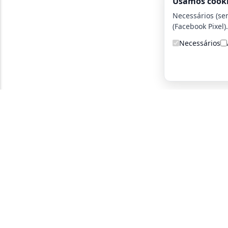
Usamos cook
Necessários (se
(Facebook Pixel).
Necessários
A detetive particular certa para você!
Parce