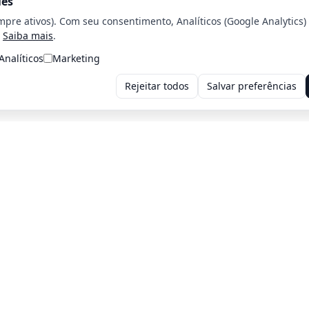
ies
mpre ativos). Com seu consentimento, Analíticos (Google Analytics)
Saiba mais
.
Analíticos
Marketing
Rejeitar todos
Salvar preferências
Voltar para a home
Voltar para o página Anterior
iros: