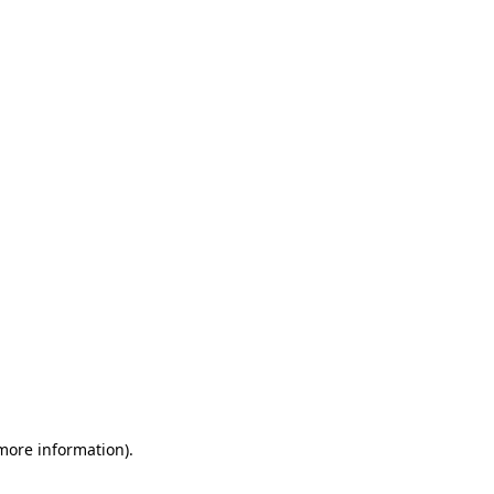
 more information)
.