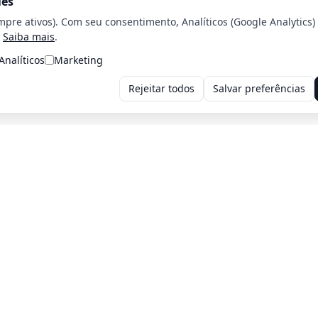
ies
mpre ativos). Com seu consentimento, Analíticos (Google Analytics)
Saiba mais
.
Analíticos
Marketing
Rejeitar todos
Salvar preferências
Voltar para a home
Voltar para o página Anterior
iros: