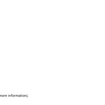
 more information)
.