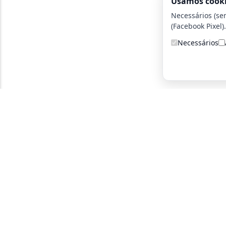
Usamos cook
Necessários (se
(Facebook Pixel).
Necessários
A detetive particular certa para você!
Parce