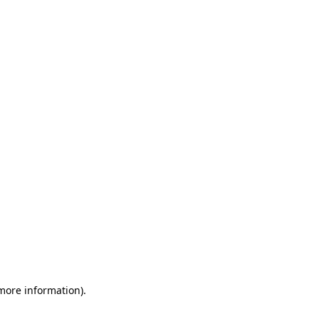
 more information)
.