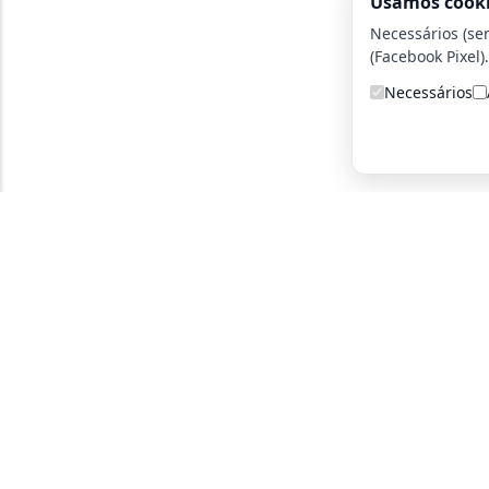
Usamos cook
Necessários (se
(Facebook Pixel).
Necessários
A detetive particular certa para você!
Parce