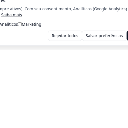
ies
mpre ativos). Com seu consentimento, Analíticos (Google Analytics)
Saiba mais
.
Analíticos
Marketing
Rejeitar todos
Salvar preferências
Voltar para a home
Voltar para o página Anterior
iros: