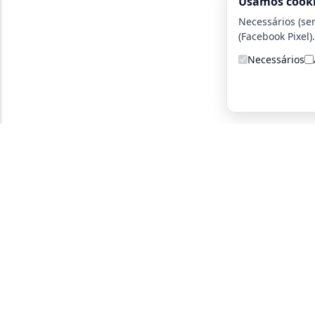
Usamos cook
Necessários (se
(Facebook Pixel).
Necessários
A detetive particular certa para você!
Parce