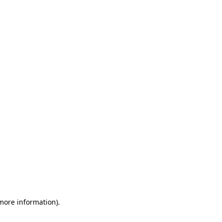
 more information)
.