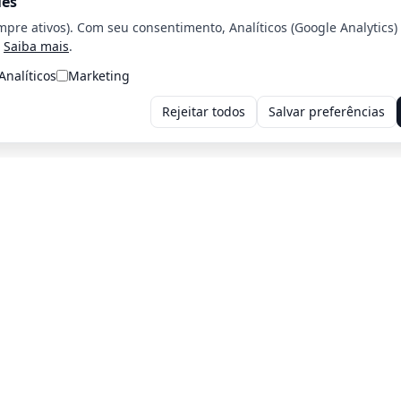
ies
mpre ativos). Com seu consentimento, Analíticos (Google Analytics)
Saiba mais
.
Analíticos
Marketing
Rejeitar todos
Salvar preferências
Voltar para a home
Voltar para o página Anterior
iros: