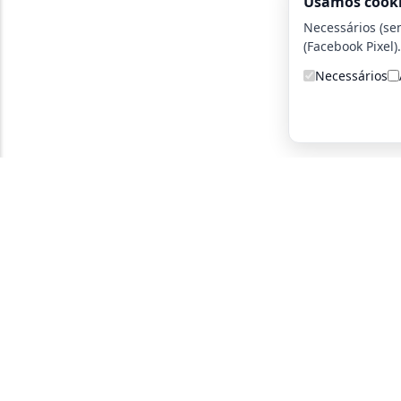
Usamos cook
Necessários (se
(Facebook Pixel).
Necessários
A detetive particular certa para você!
Parce