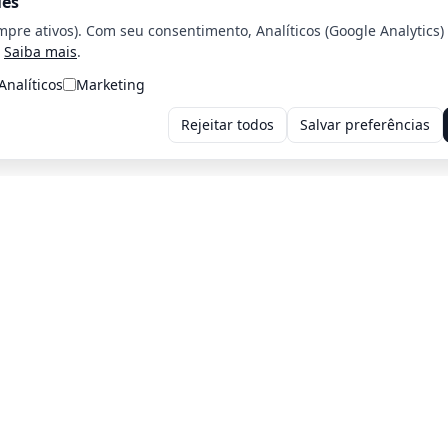
ies
mpre ativos). Com seu consentimento, Analíticos (Google Analytics)
Saiba mais
.
Analíticos
Marketing
Rejeitar todos
Salvar preferências
Voltar para a home
Voltar para o página Anterior
iros: