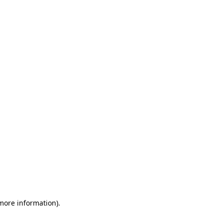
 more information)
.