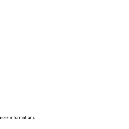
 more information)
.