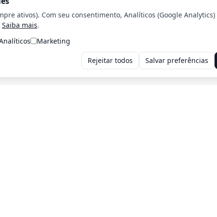
ies
mpre ativos). Com seu consentimento, Analíticos (Google Analytics)
Saiba mais
.
Analíticos
Marketing
Rejeitar todos
Salvar preferências
Voltar para a home
Voltar para o página Anterior
iros: