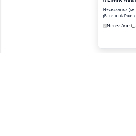
Usamos cook
Necessários (se
(Facebook Pixel).
Necessários
A detetive particular certa para você!
Parce