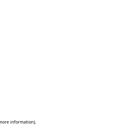
 more information)
.