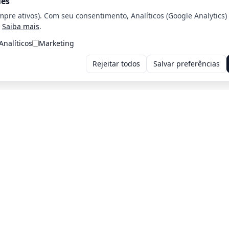
ies
mpre ativos). Com seu consentimento, Analíticos (Google Analytics)
Saiba mais
.
Analíticos
Marketing
Rejeitar todos
Salvar preferências
Voltar para a home
Voltar para o página Anterior
iros: