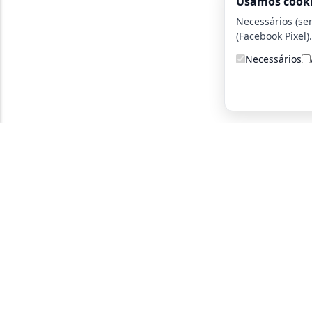
Usamos cook
Necessários (se
(Facebook Pixel).
Necessários
A detetive particular certa para você!
Parce