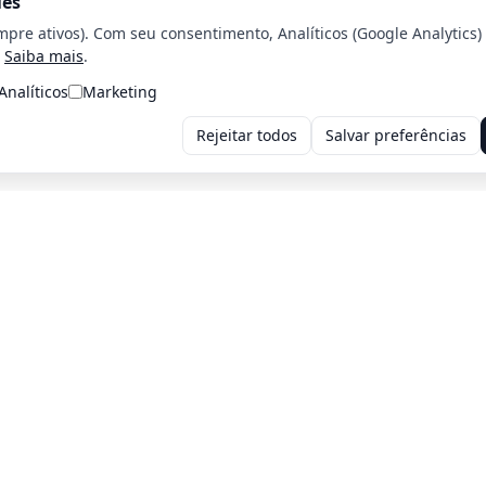
ies
mpre ativos). Com seu consentimento, Analíticos (Google Analytics)
Saiba mais
.
Analíticos
Marketing
Rejeitar todos
Salvar preferências
Voltar para a home
Voltar para o página Anterior
iros: