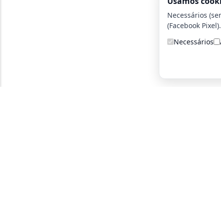
Usamos cook
Necessários (se
(Facebook Pixel).
Necessários
A detetive particular certa para você!
Parce