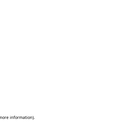
 more information)
.