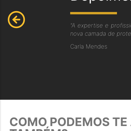
"A expertise e profis
nova camada de proteç
Carla Mendes
COMO PODEMOS TE