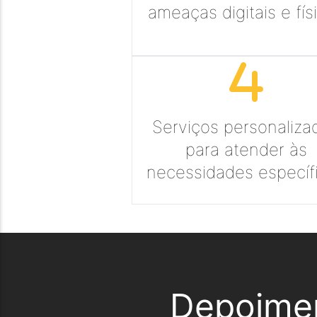
ameaças digitais e fís
Serviços personaliza
para atender às
necessidades específ
Depoime