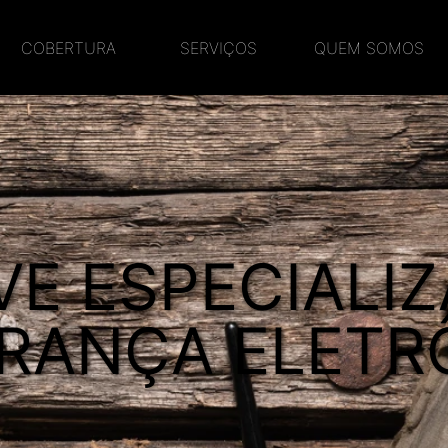
COBERTURA
SERVIÇOS
QUEM SOMOS
VE ESPECIALI
RANÇA ELETR