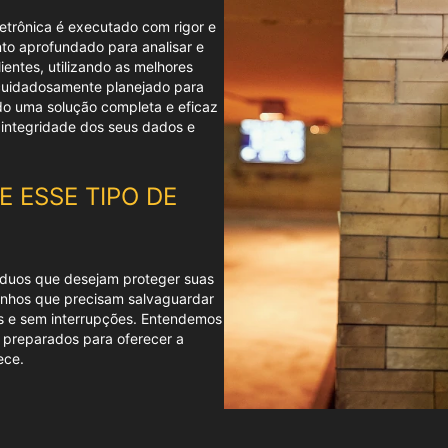
letrônica é executado com rigor e
to aprofundado para analisar e
ientes, utilizando as melhores
 cuidadosamente planejado para
ndo uma solução completa e eficaz
 integridade dos seus dados e
 ESSE TIPO DE
víduos que desejam proteger suas
anhos que precisam salvaguardar
s e sem interrupções. Entendemos
s preparados para oferecer a
ece.