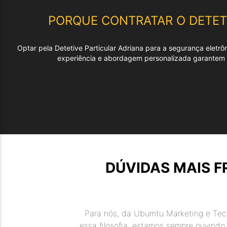
PORQUE CONTRATAR O
DETET
Optar pela Detetive Particular Adriana para a segurança eletr
experiência e abordagem personalizada garantem q
DÚVIDAS MAIS 
Para nós, da Ubumtu Marketing e Tecn
essa filosofia, estamos sempre ouvindo