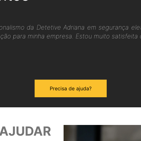
sionalismo da Detetive Adriana em segurança el
ão para minha empresa. Estou muito satisfeita 
Precisa de ajuda?
 AJUDAR