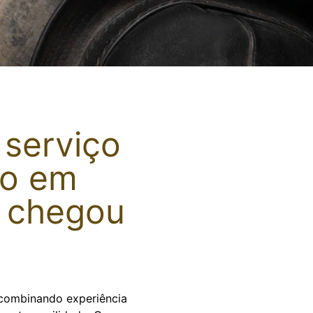
 serviço
do em
ê chegou
, combinando experiência