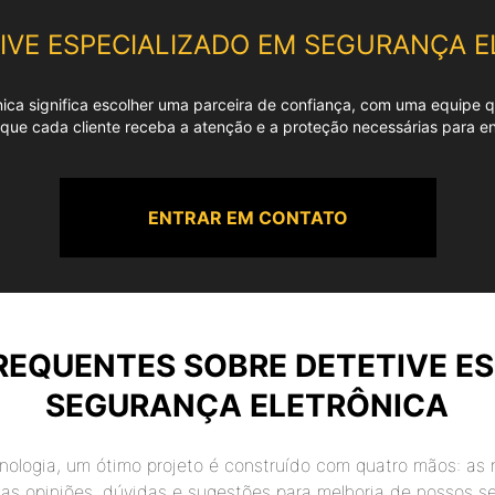
IVE ESPECIALIZADO EM SEGURANÇA 
ônica significa escolher uma parceira de confiança, com uma equipe 
ue cada cliente receba a atenção e a proteção necessárias para enf
ENTRAR EM CONTATO
FREQUENTES SOBRE
DETETIVE E
SEGURANÇA ELETRÔNICA
ologia, um ótimo projeto é construído com quatro mãos: as 
 as opiniões, dúvidas e sugestões para melhoria de nossos 