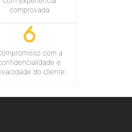
com experiência
comprovada
Compromisso com a
confidencialidade e
rivacidade do cliente