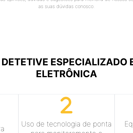
as suas dúvidas conosco.
O
DETETIVE ESPECIALIZADO
ELETRÔNICA
Uso de tecnologia de ponta
Eq
ra