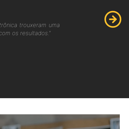
etrônica trouxeram uma
com os resultados."