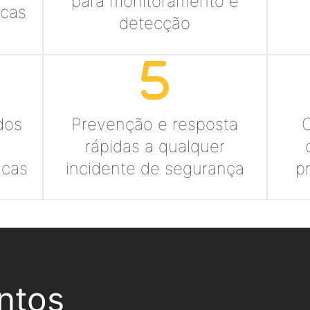
para monitoramento e
icas
detecção
dos
Prevenção e resposta
rápidas a qualquer
icas
incidente de segurança
p
ntos